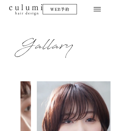
内
WEB予約
容
を
ス
キ
ッ
プ