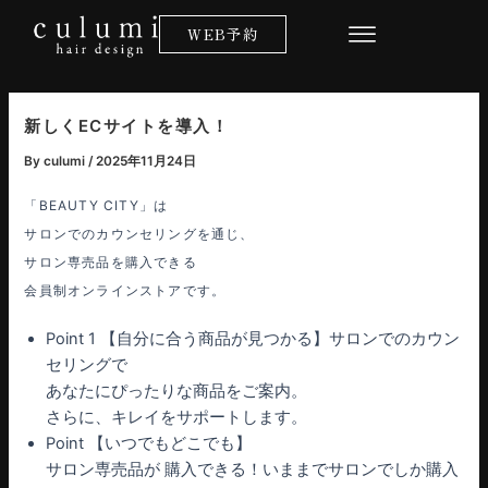
内
WEB予約
容
を
ス
キ
新しくECサイトを導入！
ッ
By
culumi
/
2025年11月24日
プ
「BEAUTY CITY」は
サロンでのカウンセリングを通じ、
サロン専売品を購入できる
会員制オンラインストアです。
Point 1 【自分に合う商品が見つかる】サロンでのカウン
セリングで
あなたにぴったりな商品をご案内。
さらに、キレイをサポートします。
Point 【いつでもどこでも】
サロン専売品が 購入できる！いままでサロンでしか購入