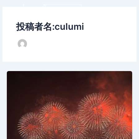
内
WEB予約
容
を
投稿者名:culumi
ス
キ
ッ
プ