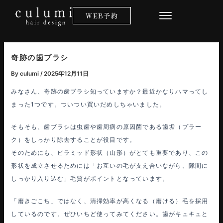
内
WEB予約
容
を
ス
キ
奇跡の歯ブラシ
ッ
By
culumi
/
2025年12月11日
プ
みなさん、奇跡の歯ブラシ知っていますか？最近かなりハマってし
まった1つです。ついつい買いだめしちゃいました。
そもそも、歯ブラシは虫歯や歯周病の原因菌である歯垢（プラー
ク）をしっかり除去することが役目です。
そのためにも、ピラミッド形状（山形）がとても重要であり、この
形状を成立させるためには「お互いの毛が支え合いながら、隙間に
しっかり入り込む」毛質がポイントとなっています。
「磨きごこち」ではなく、清掃効率が高くなる（磨ける）毛を採用
しているのです。ぜひいちど使ってみてください。歯がキュキュと